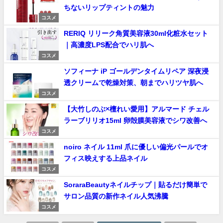
ちないリップティントの魅力
コスメ
RERIQ リリーク角質美容液30ml化粧水セット
｜高濃度LPS配合でハリ肌へ
コスメ
ソフィーナ iP ゴールデンタイムリペア 深夜浸
透クリームで乾燥対策、朝までハリツヤ肌へ
コスメ
【大竹しのぶ×檀れい愛用】アルマード チェル
ラーブリリオ15ml 卵殻膜美容液でシワ改善へ
コスメ
noiro ネイル 11ml 爪に優しい偏光パールでオ
フィス映えする上品ネイル
コスメ
SoraraBeautyネイルチップ｜貼るだけ簡単で
サロン品質の新作ネイル人気沸騰
コスメ