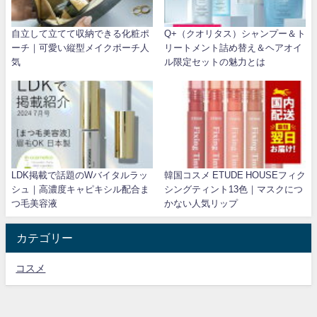
自立して立てて収納できる化粧ポ
Q+（クオリタス）シャンプー＆ト
ーチ｜可愛い縦型メイクポーチ人
リートメント詰め替え＆ヘアオイ
気
ル限定セットの魅力とは
LDK掲載で話題のWバイタルラッ
韓国コスメ ETUDE HOUSEフィク
シュ｜高濃度キャピキシル配合ま
シングティント13色｜マスクにつ
つ毛美容液
かない人気リップ
カテゴリー
コスメ