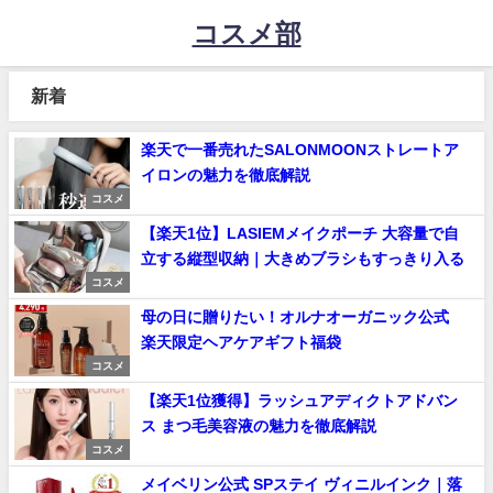
コスメ部
新着
楽天で一番売れたSALONMOONストレートア
イロンの魅力を徹底解説
コスメ
【楽天1位】LASIEMメイクポーチ 大容量で自
立する縦型収納｜大きめブラシもすっきり入る
コスメ
母の日に贈りたい！オルナオーガニック公式
楽天限定ヘアケアギフト福袋
コスメ
【楽天1位獲得】ラッシュアディクトアドバン
ス まつ毛美容液の魅力を徹底解説
コスメ
メイベリン公式 SPステイ ヴィニルインク｜落