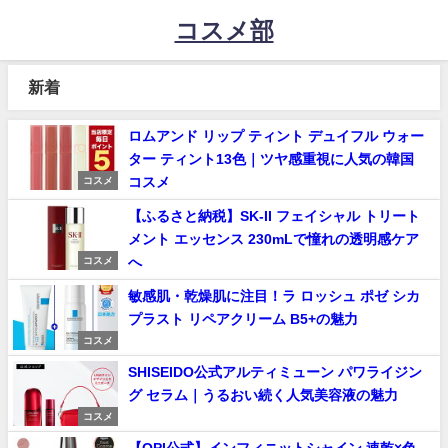
コスメ部
新着
ロムアンド リップ ティント デュイフル ウォー
ター ティント13色｜ツヤ感重視に人気の韓国
コスメ
コスメ
【ふるさと納税】SK-II フェイシャル トリート
メント エッセンス 230mLで憧れの透明感ケア
へ
コスメ
敏感肌・乾燥肌に注目！ラ ロッシュ ポゼ シカ
プラスト リペアクリーム B5+の魅力
コスメ
SHISEIDO公式アルティミューン パワライジン
グ セラム｜うるおい続く人気美容液の魅力
コスメ
【OPI公式】インフィニットシャイン 速乾×色