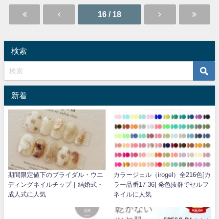
16 / 18
検索
新着
期間限定値下のブライダル・ウエ
カラージェル（irogel）全216色[カ
ディングネイルチップ｜結婚式・
ラー品番17-36] 発色抜群でセルフ
成人式に人気
ネイルに人気