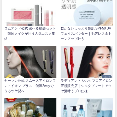
ロムアンド公式 選べる福袋セット
乾かないしっとり艶肌 SPF50 UV
｜韓国メイクが叶う人気コスメ集
フェイスパウダー｜毛穴レス＆ト
結
ーンアップ叶う
ヤーマン公式 スムースアイロンフ
ラディアント シルクプロアイロン
ォトイオン プラス｜低温2wayで
正規販売店｜シルクプレートでツ
うるツヤ髪へ
ヤ髪叶うプロ仕様