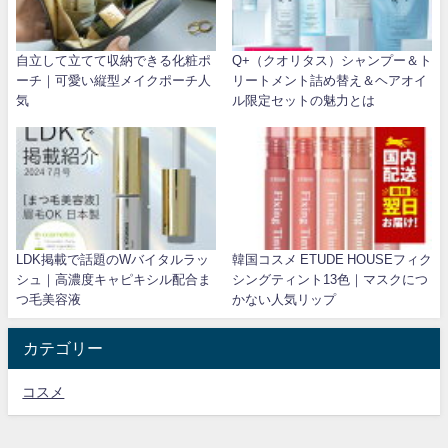
自立して立てて収納できる化粧ポ
Q+（クオリタス）シャンプー＆ト
ーチ｜可愛い縦型メイクポーチ人
リートメント詰め替え＆ヘアオイ
気
ル限定セットの魅力とは
LDK掲載で話題のWバイタルラッ
韓国コスメ ETUDE HOUSEフィク
シュ｜高濃度キャピキシル配合ま
シングティント13色｜マスクにつ
つ毛美容液
かない人気リップ
カテゴリー
コスメ