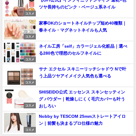
ツヤ長持ちのピンク・ベージュ系ネイル
コスメ
家事OKのショートネイルチップ短め40種類｜
春ネイル・マグネットネイルも人気
コスメ
ネイル工房「self」カラージェル化粧品｜選べ
る280色で理想のセルフネイルに
コスメ
サナ エクセル スキニーリッチシャドウ Nで叶
う上品ツヤアイメイク人気色も選べる
コスメ
SHISEIDO公式 エッセンス スキンセッティン
グ パウダー｜乾燥しにくく毛穴カバーも叶う
おしろい
コスメ
Nobby by TESCOM 25mmストレートアイロ
ン｜前髪も決まるプロ仕様の魅力
コスメ