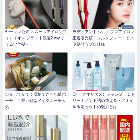
ヤーマン公式 スムースアイロンフ
ラディアント シルクプロアイロン
ォトイオン プラス｜低温2wayで
正規販売店｜シルクプレートでツ
うるツヤ髪へ
ヤ髪叶うプロ仕様
自立して立てて収納できる化粧ポ
Q+（クオリタス）シャンプー＆ト
ーチ｜可愛い縦型メイクポーチ人
リートメント詰め替え＆ヘアオイ
気
ル限定セットの魅力とは