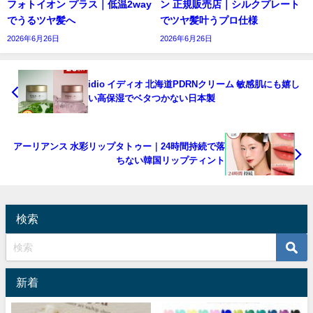
フォトイオン プラス｜低温2way
ン 正規販売店｜シルクプレート
でうるツヤ髪へ
でツヤ髪叶うプロ仕様
2026年6月26日
2026年6月26日
idio イディオ 北海道PDRNクリーム 敏感肌にも嬉し
い高保湿でベタつかない日本製
アーリアンス 水彩リップタトゥー｜24時間持続で落
ちない韓国リップティント
検索
新着