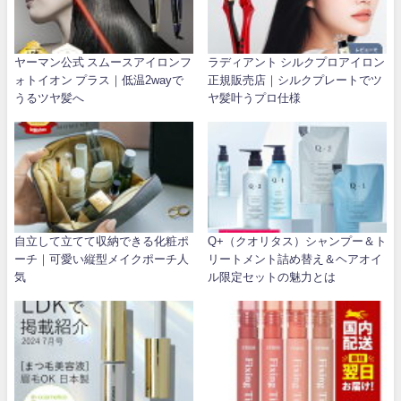
ヤーマン公式 スムースアイロンフ
ラディアント シルクプロアイロン
ォトイオン プラス｜低温2wayで
正規販売店｜シルクプレートでツ
うるツヤ髪へ
ヤ髪叶うプロ仕様
自立して立てて収納できる化粧ポ
Q+（クオリタス）シャンプー＆ト
ーチ｜可愛い縦型メイクポーチ人
リートメント詰め替え＆ヘアオイ
気
ル限定セットの魅力とは