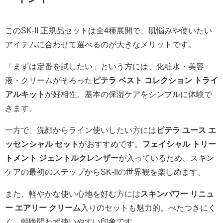
このSK-II 正規品セットは全4種展開で、肌悩みや使いたい
アイテムに合わせて選べるのが大きなメリットです。
「まずは定番を試したい」という方には、化粧水・美容
液・クリームがそろった
ピテラ ベスト コレクション トライ
アルキット
が好相性。基本の保湿ケアをシンプルに体験で
きます。
一方で、洗顔からライン使いしたい方には
ピテラ ユース エ
ッセンシャル セット
がおすすめです。
フェイシャル トリー
トメント ジェントルクレンザー
が入っているため、スキン
ケアの最初のステップからSK-IIの世界観を楽しめます。
また、軽やかな使い心地を好む方には
スキンパワー リニュ
ー エアリー クリーム
入りのセットも魅力的。べたつきにく
く、朝晩問わず使いやすい印象です。