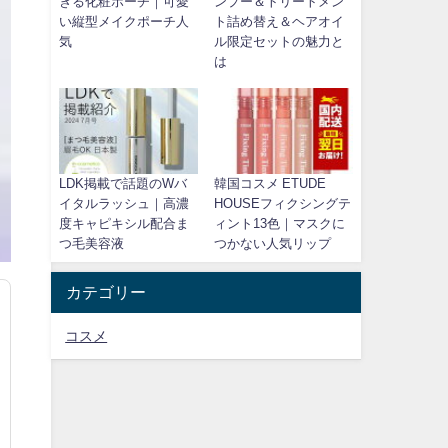
きる化粧ポーチ｜可愛
ンプー＆トリートメン
い縦型メイクポーチ人
ト詰め替え＆ヘアオイ
気
ル限定セットの魅力と
は
LDK掲載で話題のWバ
韓国コスメ ETUDE
イタルラッシュ｜高濃
HOUSEフィクシングテ
度キャピキシル配合ま
ィント13色｜マスクに
つ毛美容液
つかない人気リップ
カテゴリー
コスメ