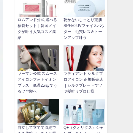
ロムアンド公式 選べる
乾かないしっとり艶肌
福袋セット｜韓国メイ
SPF50 UVフェイスパウ
クが叶う人気コスメ集
ダー｜毛穴レス＆トー
結
ンアップ叶う
ヤーマン公式 スムース
ラディアント シルクプ
アイロンフォトイオン
ロアイロン 正規販売店
プラス｜低温2wayでう
｜シルクプレートでツ
るツヤ髪へ
ヤ髪叶うプロ仕様
自立して立てて収納で
Q+（クオリタス）シャ