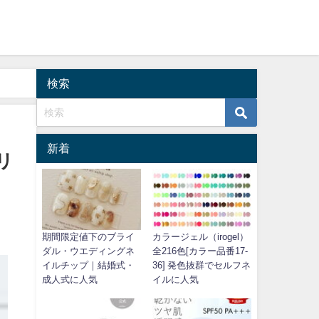
検索
新着
リ
期間限定値下のブライ
カラージェル（irogel）
ダル・ウエディングネ
全216色[カラー品番17-
イルチップ｜結婚式・
36] 発色抜群でセルフネ
成人式に人気
イルに人気