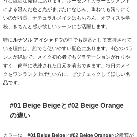
うな繊細な発色にあります。ルーセントカラーピグメント
による澄んだ色と光がまぶたになじみ、重ねても濁りにく
いのが特長。ナチュラルメイクはもちろん、オフィスや学
校、きちんと感が欲しいシーンにも活躍します。
特に
ルナソル アイシャドウ
の中でも定番として支持されて
いる理由は、誰でも使いやすい配色にあります。4色のバラ
ンスが絶妙で、メイク初心者でもグラデーションが作りや
すく、簡単に洗練された目元を演出できます。毎日のメイ
クをワンランク上げたい方に、ぜひチェックしてほしい名
品です。
#01 Beige Beigeと#02 Beige Orange
の違い
カラーは、
#01 Beige Beige
と
#02 Beige Orange
の2種類が