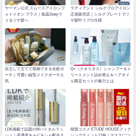
ヤーマン公式 スムースアイロンフ
ラディアント シルクプロアイロン
ォトイオン プラス｜低温2wayで
正規販売店｜シルクプレートでツ
うるツヤ髪へ
ヤ髪叶うプロ仕様
自立して立てて収納できる化粧ポ
Q+（クオリタス）シャンプー＆ト
ーチ｜可愛い縦型メイクポーチ人
リートメント詰め替え＆ヘアオイ
気
ル限定セットの魅力とは
LDK掲載で話題のWバイタルラッ
韓国コスメ ETUDE HOUSEフィク
シュ｜高濃度キャピキシル配合ま
シングティント13色｜マスクにつ