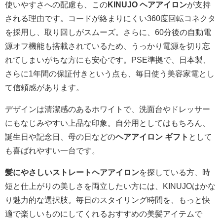
使いやすさへの配慮も、この
KINUJO ヘアアイロン
が支持
される理由です。コードが絡まりにくい360度回転コネクタ
を採用し、取り回しがスムーズ。さらに、60分後の自動電
源オフ機能も搭載されているため、うっかり電源を切り忘
れてしまいがちな方にも安心です。PSE準拠で、日本製、
さらに1年間の保証付きという点も、毎日使う美容家電とし
て信頼感があります。
デザインは清潔感のあるホワイトで、洗面台やドレッサー
にもなじみやすい上品な印象。自分用としてはもちろん、
誕生日や記念日、母の日などの
ヘアアイロン ギフト
として
も喜ばれやすい一台です。
髪にやさしいストレートヘアアイロン
を探している方、時
短と仕上がりの美しさを両立したい方には、KINUJOはかな
り魅力的な選択肢。毎日のスタイリング時間を、もっと快
適で楽しいものにしてくれるおすすめの美髪アイテムで