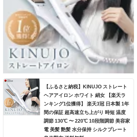
【ふるさと納税】KINUJO ストレート
ヘアアイロン ホワイト 絹女 【楽天ラ
ンキング1位獲得】 楽天3冠 日本製 1年
間の保証 超高速立ち上がり 時短 温度
調節 130℃ 〜 220℃ 10段階調節 美容家
電 美髪 艶髪 水分保持 シルクプレート