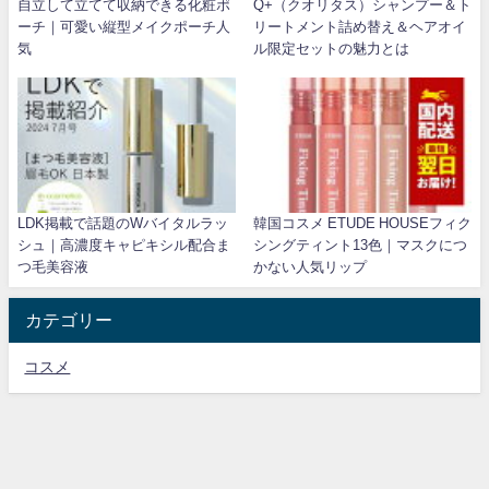
自立して立てて収納できる化粧ポ
Q+（クオリタス）シャンプー＆ト
ーチ｜可愛い縦型メイクポーチ人
リートメント詰め替え＆ヘアオイ
気
ル限定セットの魅力とは
LDK掲載で話題のWバイタルラッ
韓国コスメ ETUDE HOUSEフィク
シュ｜高濃度キャピキシル配合ま
シングティント13色｜マスクにつ
つ毛美容液
かない人気リップ
カテゴリー
コスメ