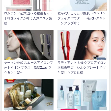
ロムアンド公式 選べる福袋セット
乾かないしっとり艶肌 SPF50 UV
｜韓国メイクが叶う人気コスメ集
フェイスパウダー｜毛穴レス＆ト
結
ーンアップ叶う
ヤーマン公式 スムースアイロンフ
ラディアント シルクプロアイロン
ォトイオン プラス｜低温2wayで
正規販売店｜シルクプレートでツ
うるツヤ髪へ
ヤ髪叶うプロ仕様