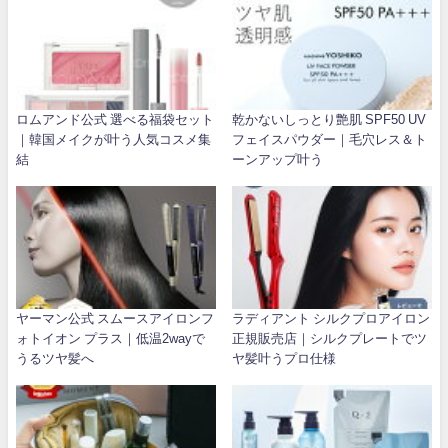
ロムアンド公式 選べる福袋セット
乾かないしっとり艶肌 SPF50 UV
｜韓国メイクが叶う人気コスメ集
フェイスパウダー｜毛穴レス＆ト
結
ーンアップ叶う
ヤーマン公式 スムースアイロンフ
ラディアント シルクプロアイロン
ォトイオン プラス｜低温2wayで
正規販売店｜シルクプレートでツ
うるツヤ髪へ
ヤ髪叶うプロ仕様