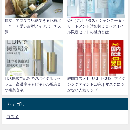
自立して立てて収納できる化粧ポ
Q+（クオリタス）シャンプー＆ト
ーチ｜可愛い縦型メイクポーチ人
リートメント詰め替え＆ヘアオイ
気
ル限定セットの魅力とは
LDK掲載で話題のWバイタルラッ
韓国コスメ ETUDE HOUSEフィク
シュ｜高濃度キャピキシル配合ま
シングティント13色｜マスクにつ
つ毛美容液
かない人気リップ
カテゴリー
コスメ