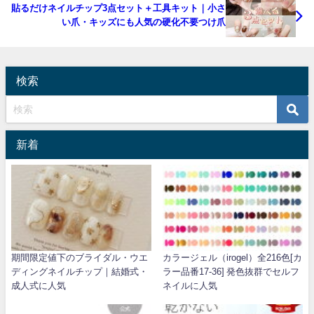
貼るだけネイルチップ3点セット＋工具キット｜小さ
い爪・キッズにも人気の硬化不要つけ爪
検索
新着
期間限定値下のブライダル・ウエ
カラージェル（irogel）全216色[カ
ディングネイルチップ｜結婚式・
ラー品番17-36] 発色抜群でセルフ
成人式に人気
ネイルに人気