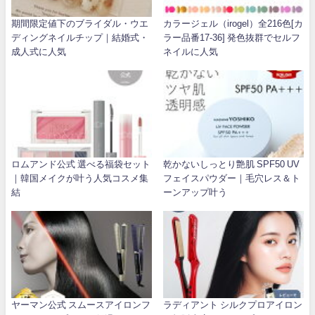
期間限定値下のブライダル・ウエ
カラージェル（irogel）全216色[カ
ディングネイルチップ｜結婚式・
ラー品番17-36] 発色抜群でセルフ
成人式に人気
ネイルに人気
ロムアンド公式 選べる福袋セット
乾かないしっとり艶肌 SPF50 UV
｜韓国メイクが叶う人気コスメ集
フェイスパウダー｜毛穴レス＆ト
結
ーンアップ叶う
ヤーマン公式 スムースアイロンフ
ラディアント シルクプロアイロン