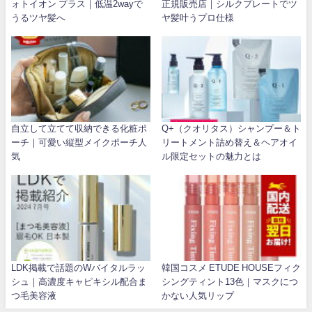
ォトイオン プラス｜低温2wayで
正規販売店｜シルクプレートでツ
うるツヤ髪へ
ヤ髪叶うプロ仕様
自立して立てて収納できる化粧ポ
Q+（クオリタス）シャンプー＆ト
ーチ｜可愛い縦型メイクポーチ人
リートメント詰め替え＆ヘアオイ
気
ル限定セットの魅力とは
LDK掲載で話題のWバイタルラッ
韓国コスメ ETUDE HOUSEフィク
シュ｜高濃度キャピキシル配合ま
シングティント13色｜マスクにつ
つ毛美容液
かない人気リップ