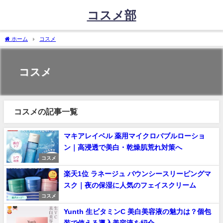
コスメ部
ホーム
コスメ
コスメ
コスメの記事一覧
マキアレイベル 薬用マイクロバブルローショ
ン｜高浸透で美白・乾燥肌荒れ対策へ
コスメ
楽天1位 ラネージュ バウンシースリーピングマ
スク｜夜の保湿に人気のフェイスクリーム
コスメ
Yunth 生ビタミンC 美白美容液の魅力は？個包
装で使える導入美容液を紹介