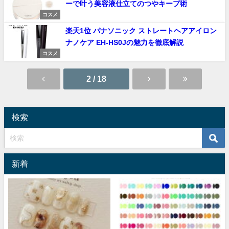
ーで叶う美容液仕立てのつやキープ術
コスメ
楽天1位 パナソニック ストレートヘアアイロン
ナノケア EH-HS0Jの魅力を徹底解説
コスメ
2 / 18
検索
新着