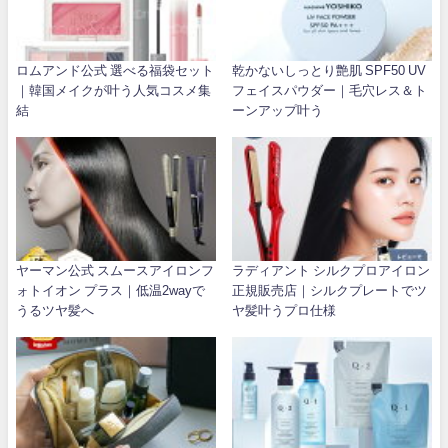
ロムアンド公式 選べる福袋セット
乾かないしっとり艶肌 SPF50 UV
｜韓国メイクが叶う人気コスメ集
フェイスパウダー｜毛穴レス＆ト
結
ーンアップ叶う
ヤーマン公式 スムースアイロンフ
ラディアント シルクプロアイロン
ォトイオン プラス｜低温2wayで
正規販売店｜シルクプレートでツ
うるツヤ髪へ
ヤ髪叶うプロ仕様