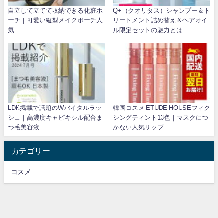
自立して立てて収納できる化粧ポ
Q+（クオリタス）シャンプー＆ト
ーチ｜可愛い縦型メイクポーチ人
リートメント詰め替え＆ヘアオイ
気
ル限定セットの魅力とは
LDK掲載で話題のWバイタルラッ
韓国コスメ ETUDE HOUSEフィク
シュ｜高濃度キャピキシル配合ま
シングティント13色｜マスクにつ
つ毛美容液
かない人気リップ
カテゴリー
コスメ