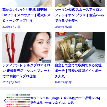
乾かないしっとり艶肌 SPF50
ヤーマン公式 スムースアイロン
UVフェイスパウダー｜毛穴レス
フォトイオン プラス｜低温2way
＆トーンアップ叶う
でうるツヤ髪へ
2026年6月27日
2026年6月26日
ラディアント シルクプロアイロ
自立して立てて収納できる化粧
ン 正規販売店｜シルクプレート
ポーチ｜可愛い縦型メイクポー
でツヤ髪叶うプロ仕様
チ人気
2026年6月26日
2026年6月25日
カラージェル（irogel）全216色[カラー品番17-36]
発色抜群でセルフネイルに人気