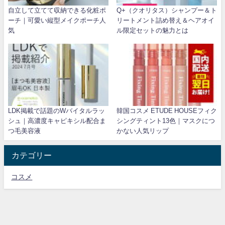
自立して立てて収納できる化粧ポ
Q+（クオリタス）シャンプー＆ト
ーチ｜可愛い縦型メイクポーチ人
リートメント詰め替え＆ヘアオイ
気
ル限定セットの魅力とは
LDK掲載で話題のWバイタルラッ
韓国コスメ ETUDE HOUSEフィク
シュ｜高濃度キャピキシル配合ま
シングティント13色｜マスクにつ
つ毛美容液
かない人気リップ
カテゴリー
コスメ