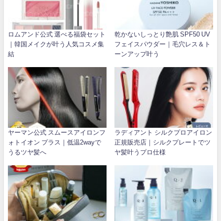
ロムアンド公式 選べる福袋セット
乾かないしっとり艶肌 SPF50 UV
｜韓国メイクが叶う人気コスメ集
フェイスパウダー｜毛穴レス＆ト
結
ーンアップ叶う
ヤーマン公式 スムースアイロンフ
ラディアント シルクプロアイロン
ォトイオン プラス｜低温2wayで
正規販売店｜シルクプレートでツ
うるツヤ髪へ
ヤ髪叶うプロ仕様