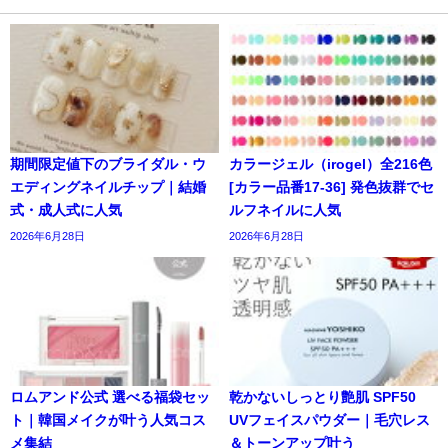
期間限定値下のブライダル・ウ
カラージェル（irogel）全216色
エディングネイルチップ｜結婚
[カラー品番17-36] 発色抜群でセ
式・成人式に人気
ルフネイルに人気
2026年6月28日
2026年6月28日
ロムアンド公式 選べる福袋セッ
乾かないしっとり艶肌 SPF50
ト｜韓国メイクが叶う人気コス
UVフェイスパウダー｜毛穴レス
メ集結
＆トーンアップ叶う