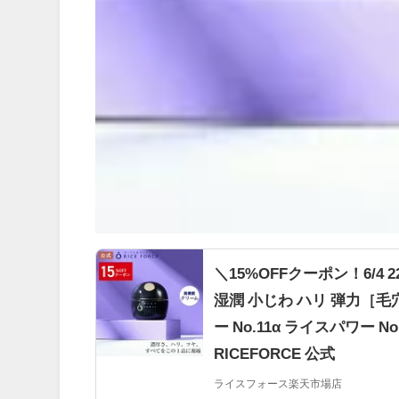
＼15%OFFクーポン！6/4 
湿潤 小じわ ハリ 弾力［毛
ー No.11α ライスパワー 
RICEFORCE 公式
ライスフォース楽天市場店