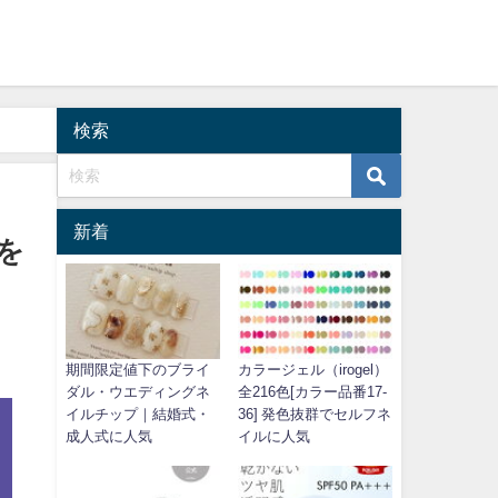
検索
新着
を
期間限定値下のブライ
カラージェル（irogel）
ダル・ウエディングネ
全216色[カラー品番17-
イルチップ｜結婚式・
36] 発色抜群でセルフネ
成人式に人気
イルに人気