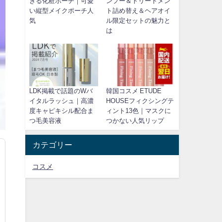
きる化粧ポーチ｜可愛
ンプー＆トリートメン
い縦型メイクポーチ人
ト詰め替え＆ヘアオイ
気
ル限定セットの魅力と
は
LDK掲載で話題のWバ
韓国コスメ ETUDE
イタルラッシュ｜高濃
HOUSEフィクシングテ
度キャピキシル配合ま
ィント13色｜マスクに
つ毛美容液
つかない人気リップ
カテゴリー
コスメ