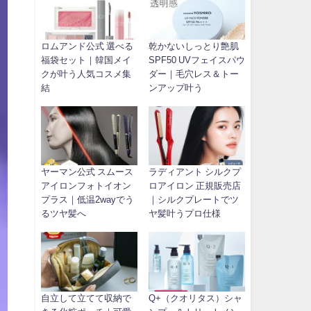
ロムアンド公式 選べる
乾かないしっとり艶肌
福袋セット｜韓国メイ
SPF50 UVフェイスパウ
クが叶う人気コスメ集
ダー｜毛穴レス＆トー
結
ンアップ叶う
ヤーマン公式 スムース
ラディアント シルクプ
アイロンフォトイオン
ロアイロン 正規販売店
プラス｜低温2wayでう
｜シルクプレートでツ
るツヤ髪へ
ヤ髪叶うプロ仕様
自立して立てて収納で
Q+（クオリタス）シャ