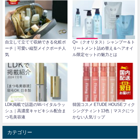
自立して立てて収納できる化粧ポ
Q+（クオリタス）シャンプー＆ト
ーチ｜可愛い縦型メイクポーチ人
リートメント詰め替え＆ヘアオイ
気
ル限定セットの魅力とは
LDK掲載で話題のWバイタルラッ
韓国コスメ ETUDE HOUSEフィク
シュ｜高濃度キャピキシル配合ま
シングティント13色｜マスクにつ
つ毛美容液
かない人気リップ
カテゴリー