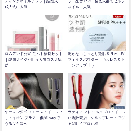
ディングネイルチップ｜結婚式・
ラー品番17-36] 発色抜群でセルフ
成人式に人気
ネイルに人気
ロムアンド公式 選べる福袋セット
乾かないしっとり艶肌 SPF50 UV
｜韓国メイクが叶う人気コスメ集
フェイスパウダー｜毛穴レス＆ト
結
ーンアップ叶う
ヤーマン公式 スムースアイロンフ
ラディアント シルクプロアイロン
ォトイオン プラス｜低温2wayで
正規販売店｜シルクプレートでツ
うるツヤ髪へ
ヤ髪叶うプロ仕様