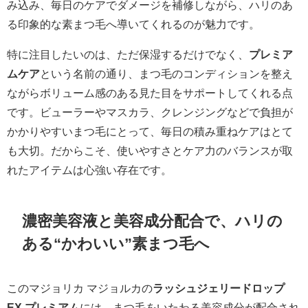
み込み、毎日のケアでダメージを補修しながら、ハリのあ
る印象的な素まつ毛へ導いてくれるのが魅力です。
特に注目したいのは、ただ保湿するだけでなく、
プレミア
ムケア
という名前の通り、まつ毛のコンディションを整え
ながらボリューム感のある見た目をサポートしてくれる点
です。ビューラーやマスカラ、クレンジングなどで負担が
かかりやすいまつ毛にとって、毎日の積み重ねケアはとて
も大切。だからこそ、使いやすさとケア力のバランスが取
れたアイテムは心強い存在です。
濃密美容液と美容成分配合で、ハリの
ある“かわいい”素まつ毛へ
このマジョリカ マジョルカの
ラッシュジェリードロップ
EX プレミアム
には、まつ毛をいたわる美容成分が配合され