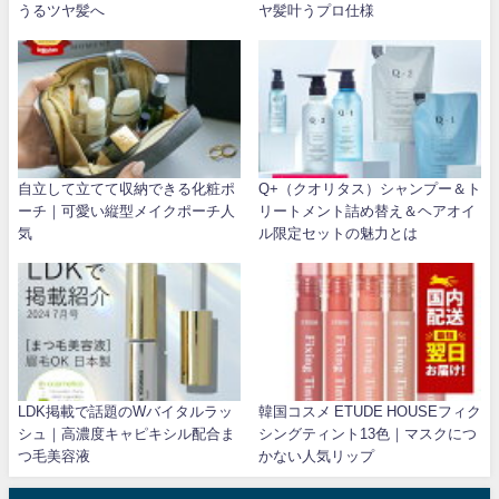
うるツヤ髪へ
ヤ髪叶うプロ仕様
自立して立てて収納できる化粧ポ
Q+（クオリタス）シャンプー＆ト
ーチ｜可愛い縦型メイクポーチ人
リートメント詰め替え＆ヘアオイ
気
ル限定セットの魅力とは
LDK掲載で話題のWバイタルラッ
韓国コスメ ETUDE HOUSEフィク
シュ｜高濃度キャピキシル配合ま
シングティント13色｜マスクにつ
つ毛美容液
かない人気リップ