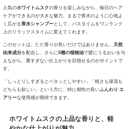
人気の
ホワイトムスク
の香りを楽しみながら、毎日のヘア
ケアができるのが大きな魅力。まるで香水のように心地よ
く広がる
香水シャンプー
として、バスタイムをワンランク
上のリラックスタイムに変えてくれます。
このセットは、ただ香りが良いだけではありません。
天然
由来成分
を配合し、さらに
5種の植物油
で髪にうるおいを与
えながら、重すぎない仕上がりを目指せるのがポイントで
す。
「しっとりしすぎるとペタッとしやすい」「軽さも保湿も
どちらも欲しい」という方に、特に相性の良い
ふんわり エ
アリー
な使用感が期待できます。
ホワイトムスクの上品な香りと、軽
やかな仕上がりが魅力