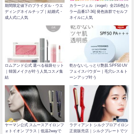
期間限定値下のブライダル・ウエ
カラージェル（irogel）全216色[カ
ディングネイルチップ｜結婚式・
ラー品番17-36] 発色抜群でセルフ
成人式に人気
ネイルに人気
ロムアンド公式 選べる福袋セット
乾かないしっとり艶肌 SPF50 UV
｜韓国メイクが叶う人気コスメ集
フェイスパウダー｜毛穴レス＆ト
結
ーンアップ叶う
ヤーマン公式 スムースアイロンフ
ラディアント シルクプロアイロン
ォトイオン プラス｜低温2wayで
正規販売店｜シルクプレートでツ