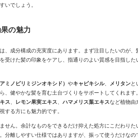
すいでしょう。
効果の魅力
は、成分構成の充実度にあります。まず注目したいのが、
を受けた髪の印象をケアし、指通りのよい質感を目指した
アミノピリミジンオキシド）
や
キャピキシル
、
メリタン
と
ら、健やかな髪を育む土台づくりをサポートしてくれます
キス
、
レモン果実エキス
、
ハマメリス葉エキス
など植物由
視する方にも魅力的です。
ません。余計なものをできるだけ抑えた処方にこだわりた
。分離しやすい仕様ではありますが、振って使うだけなの