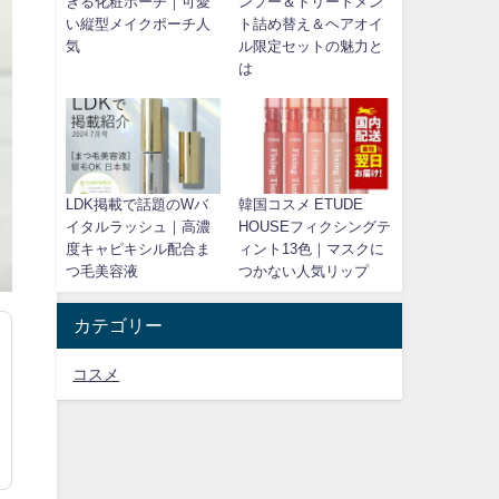
きる化粧ポーチ｜可愛
ンプー＆トリートメン
い縦型メイクポーチ人
ト詰め替え＆ヘアオイ
気
ル限定セットの魅力と
は
LDK掲載で話題のWバ
韓国コスメ ETUDE
イタルラッシュ｜高濃
HOUSEフィクシングテ
度キャピキシル配合ま
ィント13色｜マスクに
つ毛美容液
つかない人気リップ
カテゴリー
コスメ