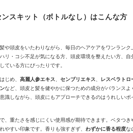
センスキット（ボトルなし）はこんな方
髪や頭皮をいたわりながら、毎日のヘアケアをワンランク
ハリ・コシ不足が気になる方、頭皮環境を整えたい方、自
している方にぴったりです。
はじめ、
高麗人参エキス
、
センブリエキス
、
レスベラトロ
ン
など、頭皮と髪を健やかに保つための成分がバランスよ
意識しながら、頭皮にもアプローチできるのはうれしいポ
で、重たさを感じにくい使用感が期待できます。ベタつき
れやすい印象です。香りも強すぎず、
わずかに香る程度
な