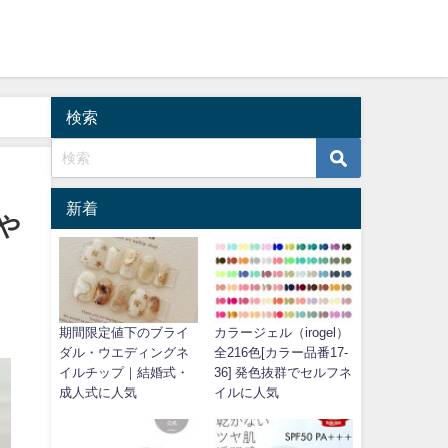
検索
新着
や
期間限定値下のブライ
カラージェル（irogel）
ダル・ウエディングネ
全216色[カラー品番17-
イルチップ｜結婚式・
36] 発色抜群でセルフネ
成人式に人気
イルに人気