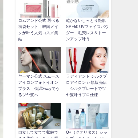
ロムアンド公式 選べる
乾かないしっとり艶肌
福袋セット｜韓国メイ
SPF50 UVフェイスパウ
クが叶う人気コスメ集
ダー｜毛穴レス＆トー
結
ンアップ叶う
ヤーマン公式 スムース
ラディアント シルクプ
アイロンフォトイオン
ロアイロン 正規販売店
プラス｜低温2wayでう
｜シルクプレートでツ
るツヤ髪へ
ヤ髪叶うプロ仕様
自立して立てて収納で
Q+（クオリタス）シャ