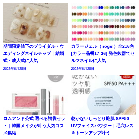
期間限定値下のブライダル・ウ
カラージェル（irogel）全216色
エディングネイルチップ｜結婚
[カラー品番17-36] 発色抜群でセ
式・成人式に人気
ルフネイルに人気
2026年6月28日
2026年6月28日
ロムアンド公式 選べる福袋セッ
乾かないしっとり艶肌 SPF50
ト｜韓国メイクが叶う人気コス
UVフェイスパウダー｜毛穴レス
メ集結
＆トーンアップ叶う