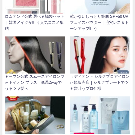
ロムアンド公式 選べる福袋セット
乾かないしっとり艶肌 SPF50 UV
｜韓国メイクが叶う人気コスメ集
フェイスパウダー｜毛穴レス＆ト
結
ーンアップ叶う
ヤーマン公式 スムースアイロンフ
ラディアント シルクプロアイロン
ォトイオン プラス｜低温2wayで
正規販売店｜シルクプレートでツ
うるツヤ髪へ
ヤ髪叶うプロ仕様