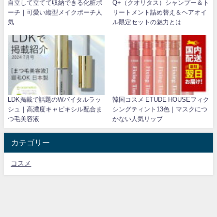
自立して立てて収納できる化粧ポ
Q+（クオリタス）シャンプー＆ト
ーチ｜可愛い縦型メイクポーチ人
リートメント詰め替え＆ヘアオイ
気
ル限定セットの魅力とは
LDK掲載で話題のWバイタルラッ
韓国コスメ ETUDE HOUSEフィク
シュ｜高濃度キャピキシル配合ま
シングティント13色｜マスクにつ
つ毛美容液
かない人気リップ
カテゴリー
コスメ