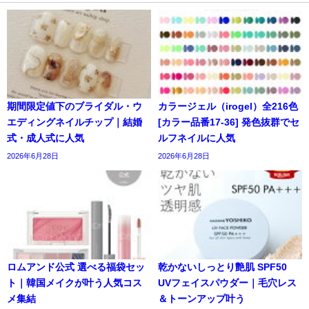
期間限定値下のブライダル・ウ
カラージェル（irogel）全216色
エディングネイルチップ｜結婚
[カラー品番17-36] 発色抜群でセ
式・成人式に人気
ルフネイルに人気
2026年6月28日
2026年6月28日
ロムアンド公式 選べる福袋セッ
乾かないしっとり艶肌 SPF50
ト｜韓国メイクが叶う人気コス
UVフェイスパウダー｜毛穴レス
メ集結
＆トーンアップ叶う