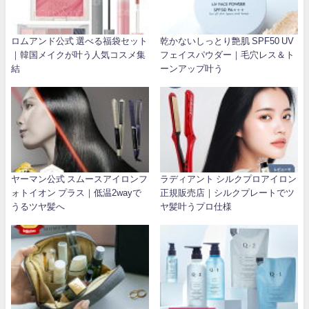
ロムアンド公式 選べる福袋セット
乾かないしっとり艶肌 SPF50 UV
｜韓国メイクが叶う人気コスメ集
フェイスパウダー｜毛穴レス＆ト
結
ーンアップ叶う
ヤーマン公式 スムースアイロンフ
ラディアント シルクプロアイロン
ォトイオン プラス｜低温2wayで
正規販売店｜シルクプレートでツ
うるツヤ髪へ
ヤ髪叶うプロ仕様