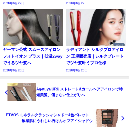
2026年6月27日
2026年6月27日
ヤーマン公式 スムースアイロン
ラディアント シルクプロアイロ
フォトイオン プラス｜低温2way
ン 正規販売店｜シルクプレート
でうるツヤ髪へ
でツヤ髪叶うプロ仕様
2026年6月26日
2026年6月26日
Agetuya URU ストレート&カールヘアアイロンで時
短美髪、傷まない仕上がりへ
ETVOS ミネラルクラッシィシャドー4色パレット｜
敏感肌にうれしい石けんオフアイシャドウ