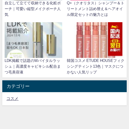
自立して立てて収納できる化粧ポ
Q+（クオリタス）シャンプー＆ト
ーチ｜可愛い縦型メイクポーチ人
リートメント詰め替え＆ヘアオイ
気
ル限定セットの魅力とは
LDK掲載で話題のWバイタルラッ
韓国コスメ ETUDE HOUSEフィク
シュ｜高濃度キャピキシル配合ま
シングティント13色｜マスクにつ
つ毛美容液
かない人気リップ
カテゴリー
コスメ