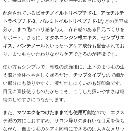
配合されている
ビオチノイルトリペプチド-1、アセチルテ
トラペプチド-3、パルミトイルトリペプチド-1
などの美容成
分が、まつ毛にハリ感を与え、存在感のある目元づくりを
サポート。さらに、
オタネニンジン根エキス、センブリエ
キス、パンテノール
といったヘアケア成分も配合されてお
り、まつ毛をいたわりながらケアできるのが特徴です。
使い方もシンプルで、朝晩の洗顔後に、上下のまつ毛の生
え際と全体へやさしく塗るだけ。
チップタイプ
なので細か
い部分にも塗りやすく、液だれしにくいのも好印象です。
目元に直接使うものだからこそ、こうした扱いやすさは継
続のしやすさにつながります。
また、
マツエクをつけたままでも使用可能
なので、エクス
テ派の方にもおすすめ。サロン帰りのきれいな目元を保ち
ながら、自まつ毛のケアも同時にできるのは大きなメリッ