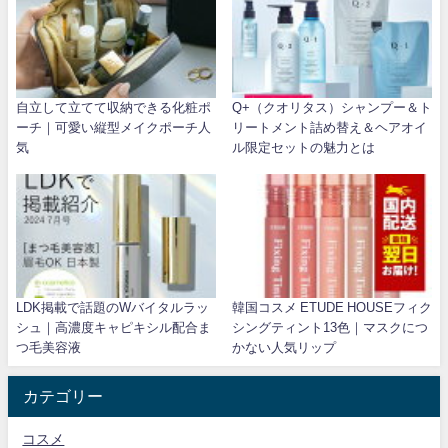
自立して立てて収納できる化粧ポ
Q+（クオリタス）シャンプー＆ト
ーチ｜可愛い縦型メイクポーチ人
リートメント詰め替え＆ヘアオイ
気
ル限定セットの魅力とは
LDK掲載で話題のWバイタルラッ
韓国コスメ ETUDE HOUSEフィク
シュ｜高濃度キャピキシル配合ま
シングティント13色｜マスクにつ
つ毛美容液
かない人気リップ
カテゴリー
コスメ