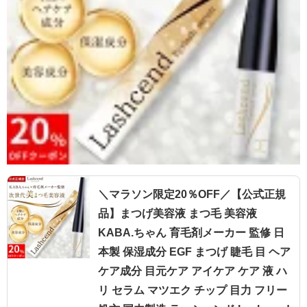
＼マラソン限定20％OFF／【公式正規
品】まつげ美容液 まつ毛 美容液
KABA.ちゃん 育毛剤メーカー 監修 日
本製 保湿成分 EGF まつげ 睫毛 目 ヘア
ケア成分 目元ケア アイケア ケア 液 ハ
リ セラム マツエク チップ 目力 フリー