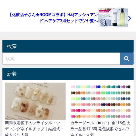
【化粧品子さん★ROOMコラボ】H&[アッシュアン
ド]ヘアケア3点セットでツヤ髪へ
検索
新着
期間限定値下のブライダル・ウエ
カラージェル（irogel）全216色[カ
ディングネイルチップ｜結婚式・
ラー品番17-36] 発色抜群でセルフ
成人式に人気
ネイルに人気