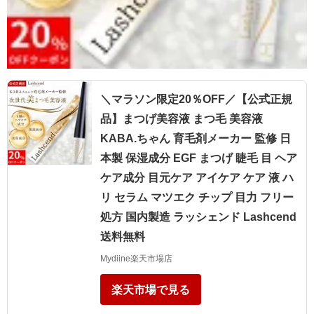
＼マラソン限定20％OFF／【公式正規
品】まつげ美容液 まつ毛 美容液
KABA.ちゃん 育毛剤メーカー 監修 日
本製 保湿成分 EGF まつげ 睫毛 目 ヘア
ケア成分 目元ケア アイケア ケア 液 ハ
リ セラム マツエク チップ 目力 フリー
処方 国内製造 ラッシェンド Lashcend
送料無料
Mydiine楽天市場店
楽天市場で見る