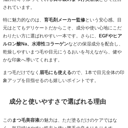
されています。
特に魅力的なのは、
育毛剤メーカー監修
という安心感。目
元はとてもデリケートだからこそ、成分や使い心地にこだ
わりたい方に選ばれやすい一本です。さらに、
EGFやヒア
ルロン酸Na、水溶性コラーゲン
などの保湿成分を配合し、
乾燥しやすいまつ毛や目元にうるおいを与えながら、健や
かな印象へ導いてくれます。
まつ毛だけでなく
眉毛にも使える
ので、1本で目元全体の印
象アップを目指せるのも嬉しいポイントです。
成分と使いやすさで選ばれる理由
この
まつ毛美容液
の魅力は、ただ塗るだけのケアではな
く、毎日続けやすい処方と使い勝手の良さにあります。