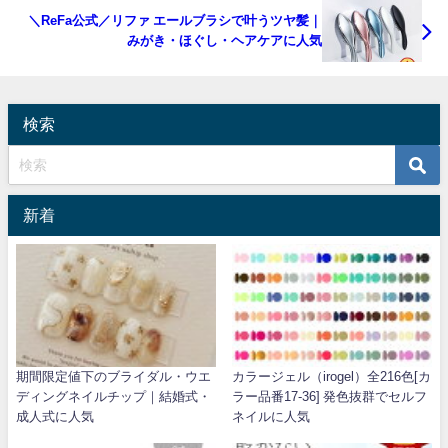
＼ReFa公式／リファ エールブラシで叶うツヤ髪｜
みがき・ほぐし・ヘアケアに人気
検索
新着
期間限定値下のブライダル・ウエ
カラージェル（irogel）全216色[カ
ディングネイルチップ｜結婚式・
ラー品番17-36] 発色抜群でセルフ
成人式に人気
ネイルに人気