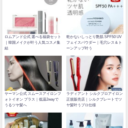
ロムアンド公式 選べる福袋セット
乾かないしっとり艶肌 SPF50 UV
｜韓国メイクが叶う人気コスメ集
フェイスパウダー｜毛穴レス＆ト
結
ーンアップ叶う
ヤーマン公式 スムースアイロンフ
ラディアント シルクプロアイロン
ォトイオン プラス｜低温2wayで
正規販売店｜シルクプレートでツ
うるツヤ髪へ
ヤ髪叶うプロ仕様