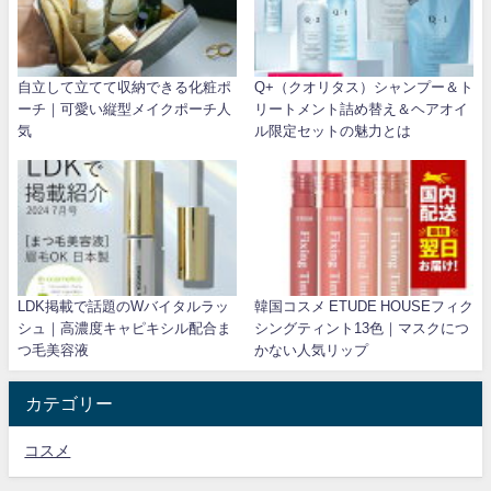
自立して立てて収納できる化粧ポ
Q+（クオリタス）シャンプー＆ト
ーチ｜可愛い縦型メイクポーチ人
リートメント詰め替え＆ヘアオイ
気
ル限定セットの魅力とは
LDK掲載で話題のWバイタルラッ
韓国コスメ ETUDE HOUSEフィク
シュ｜高濃度キャピキシル配合ま
シングティント13色｜マスクにつ
つ毛美容液
かない人気リップ
カテゴリー
コスメ