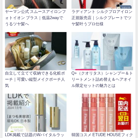
ヤーマン公式 スムースアイロンフ
ラディアント シルクプロアイロン
ォトイオン プラス｜低温2wayで
正規販売店｜シルクプレートでツ
うるツヤ髪へ
ヤ髪叶うプロ仕様
自立して立てて収納できる化粧ポ
Q+（クオリタス）シャンプー＆ト
ーチ｜可愛い縦型メイクポーチ人
リートメント詰め替え＆ヘアオイ
気
ル限定セットの魅力とは
LDK掲載で話題のWバイタルラッ
韓国コスメ ETUDE HOUSEフィク