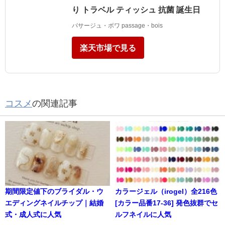
り トラベル ティッシュ 抗菌 誕生日
パサージュ・ボワ passage・bois
楽天市場で見る
コスメ
の関連記事
期間限定値下のブライダル・ウ
カラージェル（irogel）全216色
エディングネイルチップ｜結婚
[カラー品番17-36] 発色抜群でセ
式・成人式に人気
ルフネイルに人気